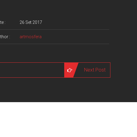
te :
26 Set 2017
thor :
artmosfera
Next Post