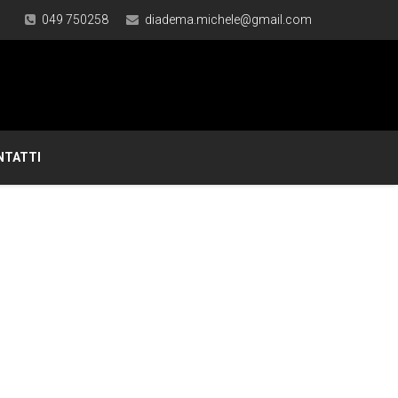
049 750258
diadema.michele@gmail.com
NTATTI