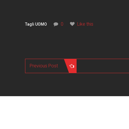
0
Like this
Tagli UOMO
Previous Post