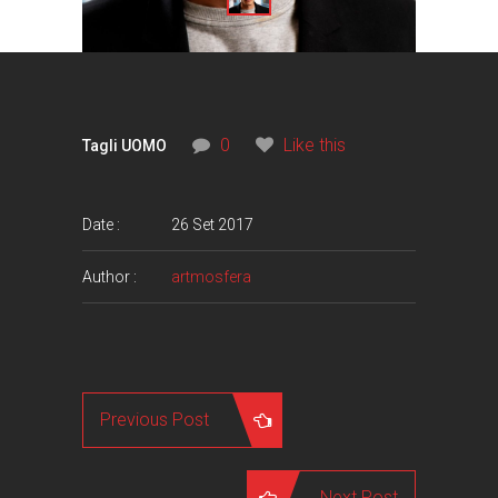
0
Like this
Tagli UOMO
Date :
26 Set 2017
Author :
artmosfera
Previous Post
Next Post