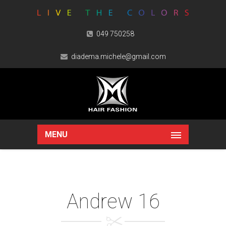
049 750258
diadema.michele@gmail.com
MENU
Andrew 16