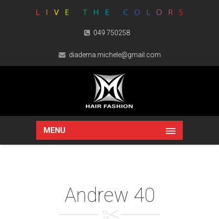
049 750258
diadema.michele@gmail.com
MENU
Andrew 40