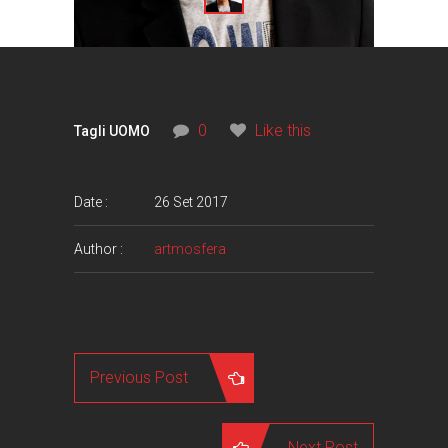
0
Like this
Tagli UOMO
Date :
26 Set 2017
Author :
artmosfera
Previous Post
Next Post