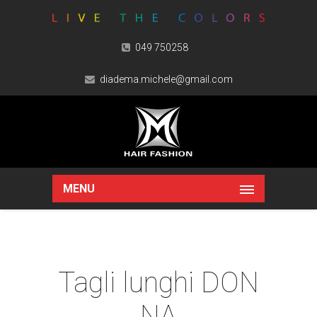
049 750258
diadema.michele@gmail.com
MENU
Tagli lunghi DON
NA