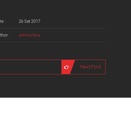
te :
26 Set 2017
thor :
artmosfera
Next Post