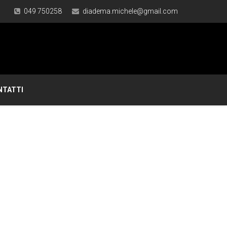
049 750258
diadema.michele@gmail.com
NTATTI