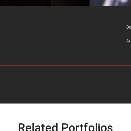
Da
Au
Related Portfolios