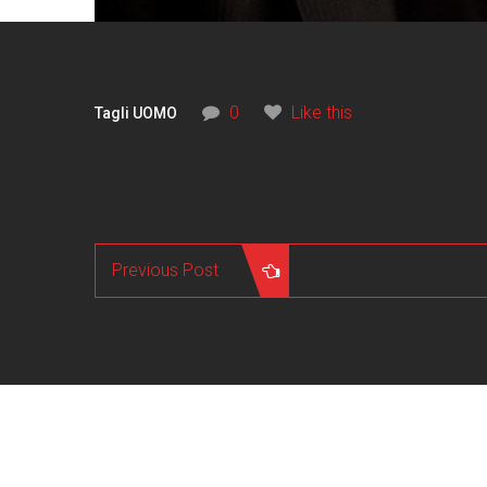
0
Like this
Tagli UOMO
Previous Post