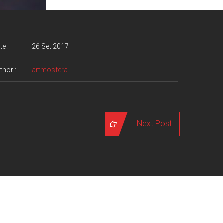
te :
26 Set 2017
thor :
artmosfera
Next Post