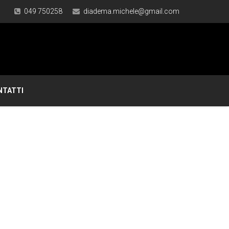
049 750258
diadema.michele@gmail.com
NTATTI