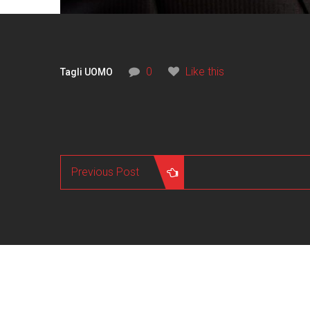
0
Like this
Tagli UOMO
Previous Post