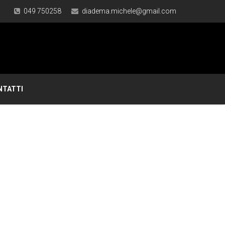
049 750258
diadema.michele@gmail.com
NTATTI