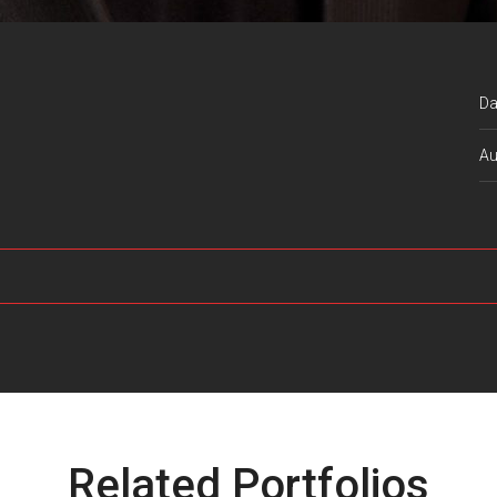
Da
Au
Related Portfolios