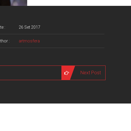
te :
26 Set 2017
thor :
artmosfera
Next Post