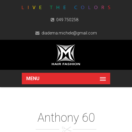
049 750258
diadema.michele@gmail.com
MENU
Anthony 60