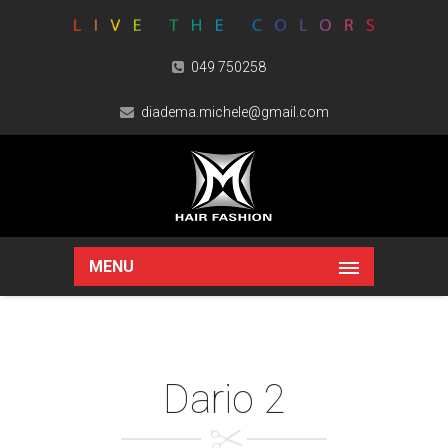
049 750258
diadema.michele@gmail.com
MENU
Dario 2