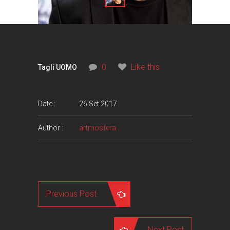
0
Like this
Tagli UOMO
Date :
26 Set 2017
Author :
artmosfera
Previous Post
Next Post