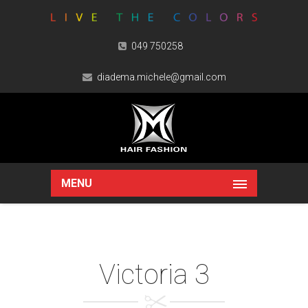
049 750258
diadema.michele@gmail.com
MENU
Victoria 3