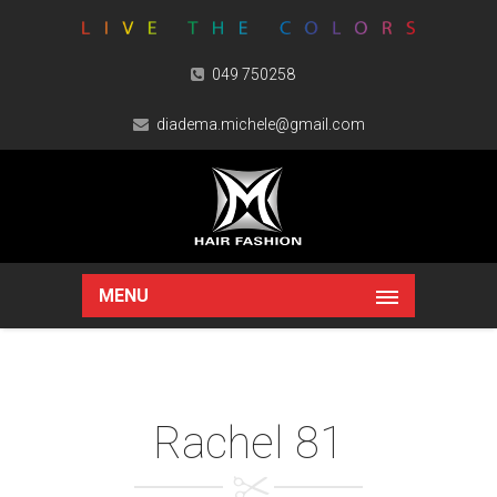
049 750258
diadema.michele@gmail.com
MENU
Rachel 81