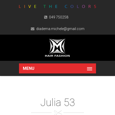
049 750258
diadema.michele@gmail.com
MENU
Julia 53