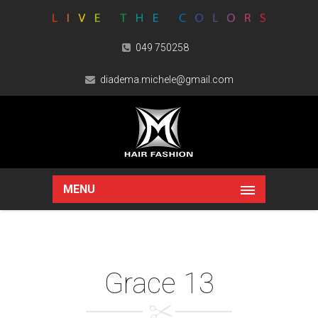
049 750258
diadema.michele@gmail.com
MENU
Grace 13