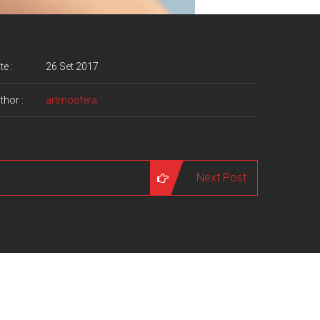
te :
26 Set 2017
thor :
artmosfera
Next Post