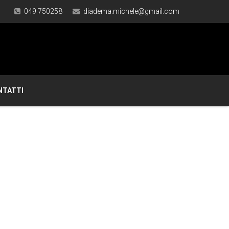
049 750258
diadema.michele@gmail.com
NTATTI