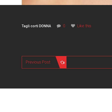
0
Like this
Tagli corti DONNA
Previous Post