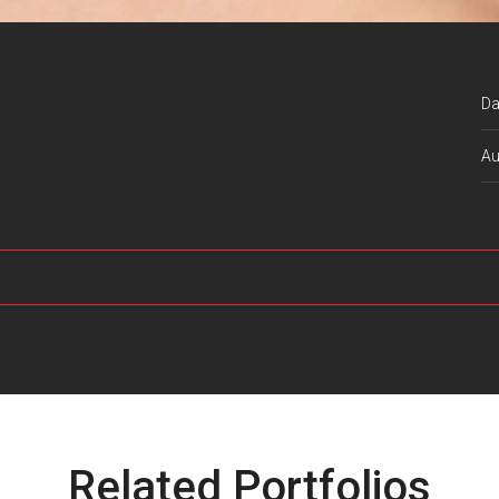
Da
Au
Related Portfolios