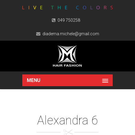
049 750258
diadema.michele@gmail.com
MENU
Alexandra 6