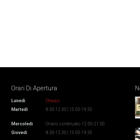
Orari Di
Apertura
N
Lunedì
Chiuso
Martedì
8.30-12.30 | 15.00-19.30
Mercoledì
Orario continuato 12.00-21.00
Giovedì
8.30-12.30 | 15.00-19.30