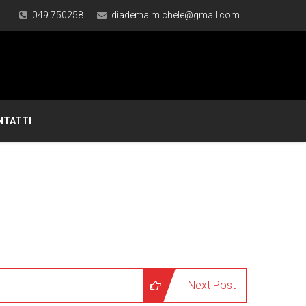
049 750258
diadema.michele@gmail.com
NTATTI
Next Post