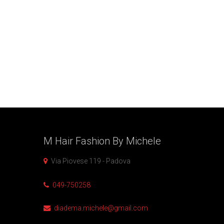
M Hair Fashion By
Michele
Via Piovese 119 - Padova
049-750258
diadema.michele@gmail.com