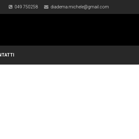
049 750258
diadema.michele@gmail.com
NTATTI