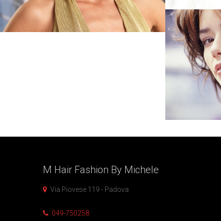
M Hair Fashion By
Michele
Via Piovese 119 - Padova
049-750258