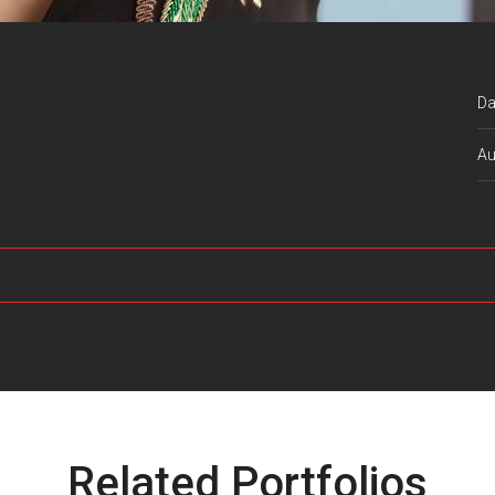
Da
Au
Related Portfolios