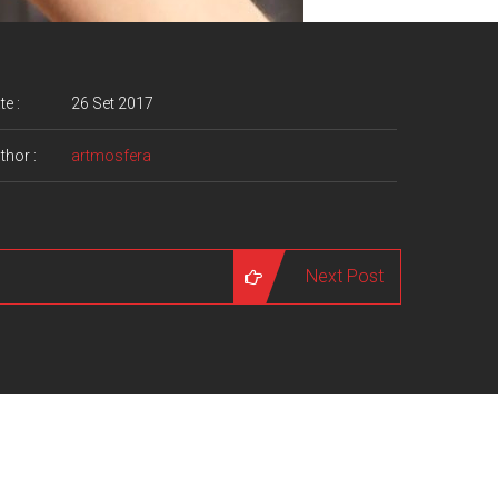
te :
26 Set 2017
thor :
artmosfera
Next Post