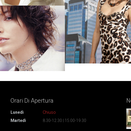
Orari Di
Apertura
N
Lunedì
Chiuso
Martedì
8.30-12.30 | 15.00-19.30