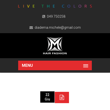
049 750258
diadema.michele@gmail.com
MENU
22
Giu