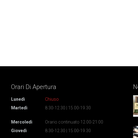
Orari Di
Apertura
N
Lunedì
Chiuso
Martedì
8.30-12.30 | 15.00-19.30
Mercoledì
Orario continuato 12.00-21.00
Giovedì
8.30-12.30 | 15.00-19.30