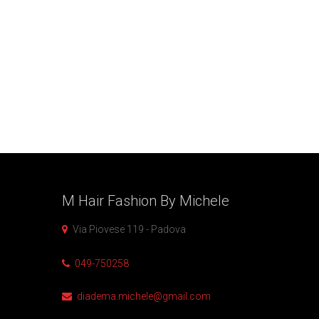
M Hair Fashion By
Michele
Via Piovese 119 - Padova
049-750258
diadema.michele@gmail.com