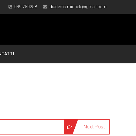
049 750258
diadema.michele@gmail.com
NTATTI
Next Post