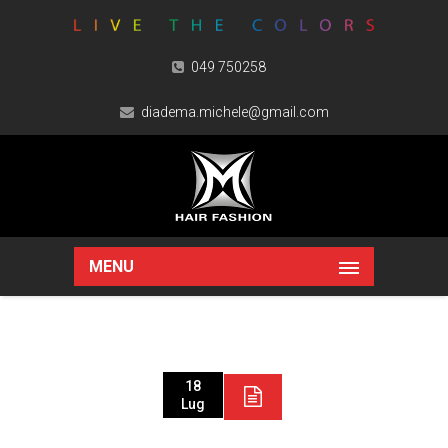
049 750258
diadema.michele@gmail.com
MENU
18
Lug